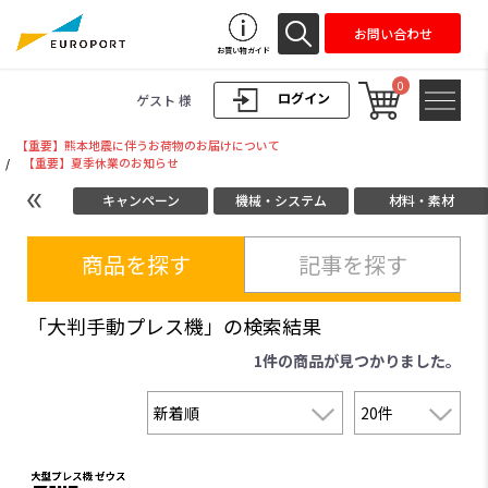
お問い合わせ
お買い物ガイド
0
ログイン
ゲスト 様
【重要】熊本地震に伴うお荷物のお届けについて
/
【重要】夏季休業のお知らせ
キャンペーン
機械・システム
材料・素材
商品を探す
記事を探す
「大判手動プレス機」の検索結果
1件
の商品が見つかりました。