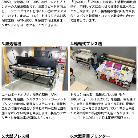
F3050」を設置。SC-F3050はガーメントプリ
「QS200」「GP100」を設置。お客様の印刷用
ンターの大量生産型です。生産スピードを向上
途や、印刷サイズに合わせて機種を見比べるこ
し、ランニングコストを抑えたい方にオススメ
とが出来ます。また、製版機の他に回転台や長
の一台です。またユーロポートオリジナル前処
台・スポット乾燥機・コンベア乾燥機も合わせ
理塗工機「APM-5000」を使用すれば生産性・
て設置しています。
クオリティを向上させることができます。
3.熱処理機
4.輪転式プレス機
ユーロポートオリジナル熱処理機「ARK-
トルコDiferro製 輪転式プレス機「MP-
1900B」を設置。シルクプリント・ガーメント
19B320C」「DL-13B200C」を設置。輪転機は
プリントの乾燥に最適なシステムです。非接触
主に大型の昇華用のテキスタイル印刷に使用さ
型なので生地の風合いを損ねず均一に熱と風を
れます。ロールのまま転写していく事が出来る
加えながら早い乾燥を実現します。製品のクオ
ため効率的かつ高速印刷が可能になります。ユ
リティと作業効率が格段にUPします。
ーロポートはDiferroの日本正規代理店です。
5.大型プレス機
6.大型昇華プリンター