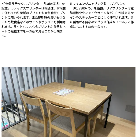
HP社製ラテックスプリンター「Latex315」を
ミマキエンジニアリング製 UVプリンター
設置。ラテックスプリンターは擦過性、耐候性
「UCJV300-75」を設置。ＵＶプリンターは電
に優れており壁紙のプリントや大型看板のプリ
飾看板やウィンドウサインなど、白が映えるサ
ントに用いられます。また印刷時の臭いも少な
インやステッカーなどによく使用されます。ま
いため飲食店などのサインやポップにも利用さ
た製版が不要なのでグッズ作成やノベルティ作
れます。ライトハウスならプリントからラミネ
成にもおすすめの一台です。
ートの過程までを一カ所で見ることが出来ま
す。