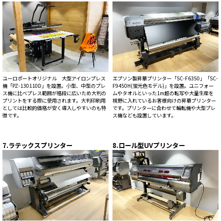
ユーロポートオリジナル 大型アイロンプレス
エプソン製昇華プリンター「SC-F6350」「SC-
機「PZ-130110D」を設置。小型、中型のプレ
F9450H(蛍光色モデル)」を設置。ユニフォー
ス機に比べプレス範囲が格段に広いため大判の
ムやタオルといった1m超の転写や大量生産を
プリントをする際に使用されます。大判印刷用
視野に入れているお客様向けの昇華プリンター
としては比較的価格が安く導入しやすいのも特
です。プリンターに合わせて輪転機や大型プレ
徴です。
ス機なども設置しています。
7.ラテックスプリンター
8.ロール型UVプリンター