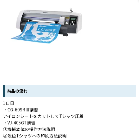
納品の流れ
1日目
・CG-60SRⅢ講習
アイロンシートをカットしてTシャツ圧着
・VJ-405GT講習
①機械本体の操作方法説明
②淡色Tシャツへの印刷方法説明