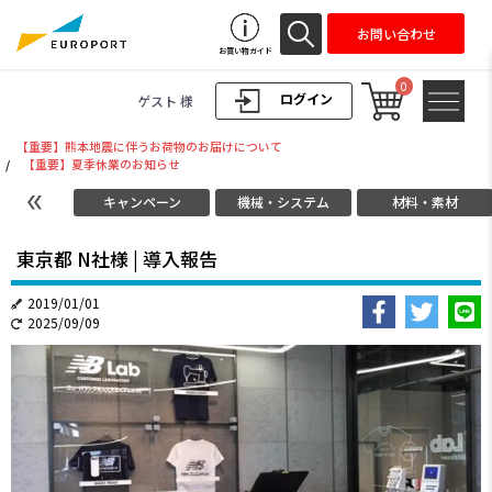
お問い合わせ
お買い物ガイド
0
ログイン
ゲスト 様
【重要】熊本地震に伴うお荷物のお届けについて
/
【重要】夏季休業のお知らせ
キャンペーン
機械・システム
材料・素材
東京都 N社様 | 導入報告
2019/01/01
2025/09/09