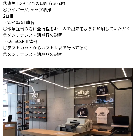
③濃色Tシャツへの印刷方法説明
④ワイパー/キャップ清掃
2日目
・VJ-405GT講習
①作業担当の方に全行程をお一人で出来るように印刷していただく
②メンテナンス・消耗品の説明
・CG-60SRⅢ講習
①テストカットからカストリまで行って頂く
②メンテナンス・消耗品の説明