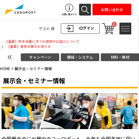
お問い合わせ
お買い物ガイド
0
ログイン
ゲスト 様
【重要】熊本地震に伴うお荷物のお届けについて
/
【重要】夏季休業のお知らせ
キャンペーン
機械・システム
材料・素材
HOME
> 展示会・セミナー情報
展示会・セミナー情報
全国展示会に出展中のユーロポート。今年も全国各地に伺い