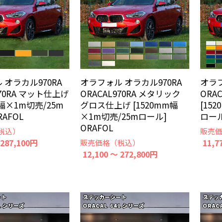
 オラカル970RA
オラフ
オラフォル オラカル970RA
970RA マット仕上げ
ORA
ORACAL970RA メタリック
m幅×1m切売/25m
[15
グロス仕上げ [1520mm幅
RAFOL
ロール
×1m切売/25mロール]
ORAFOL
税込）
販売
 287,100円
11,7
販売価格（税込）
12,100 ～ 272,800円