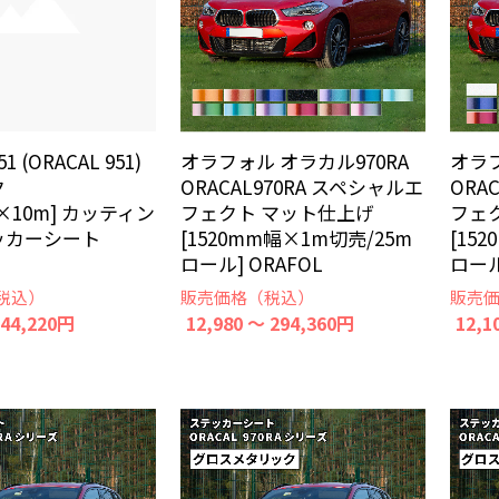
 (ORACAL 951)
オラフォル オラカル970RA
オラフ
ク
ORACAL970RA スペシャルエ
ORA
m×10m] カッティン
フェクト マット仕上げ
フェ
ッカーシート
[1520mm幅×1m切売/25m
[15
ロール] ORAFOL
ロール
税込）
販売価格（税込）
販売
 44,220円
12,980 ～ 294,360円
12,1