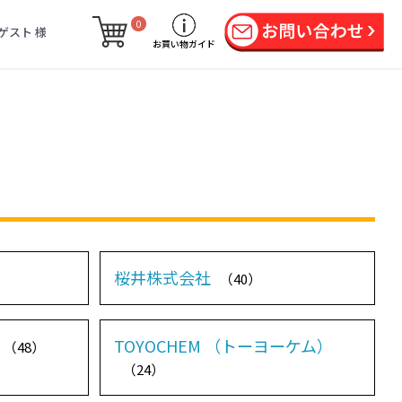
0
ゲスト 様
お買い物ガイド
桜井株式会社
（40）
TOYOCHEM （トーヨーケム）
（48）
（24）