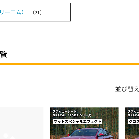
スリーエム）
（21）
覧
並び替