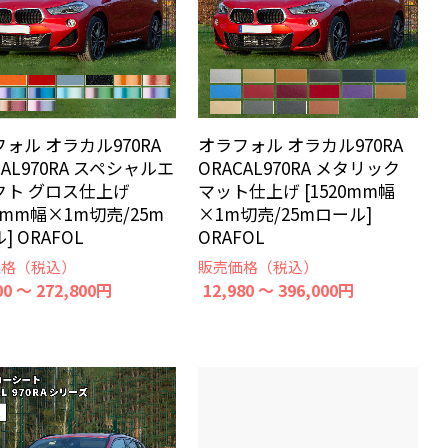
ォル オラカル970RA
オラフォル オラカル970RA
CAL970RA スペシャルエ
ORACAL970RA メタリック
クト グロス仕上げ
マット仕上げ [1520mm幅
20mm幅×1m切売/25m
×1m切売/25mロール]
] ORAFOL
ORAFOL
価格（税込）
販売価格（税込）
00 ～ 272,800円
12,980 ～ 396,000円