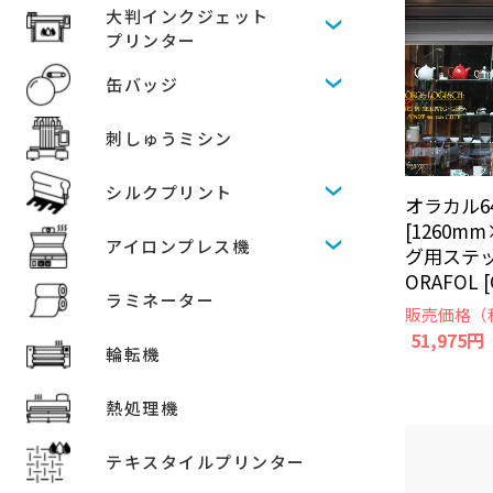
大判インクジェット
プリンター
缶バッジ
刺しゅうミシン
シルクプリント
オラカル641
[1260m
アイロンプレス機
グ用ステ
ORAFOL [
ラミネーター
販売価格（
51,975円
輪転機
熱処理機
テキスタイルプリンター