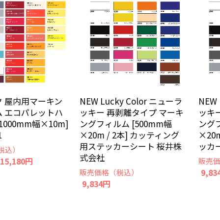
 屋内用マーキン
NEW Lucky Color ニューラ
NEW 
ム エコパレットハ
ッキー 再剥離タイプ マーキ
ッキ
1000mm幅×10m]
ングフィルム [500mm幅
ングフ
1
×20m / 2本] カッティング
×20
用ステッカーシート 桜井株
ッカ
税込）
式会社
 15,180円
販売
9,83
販売価格（税込）
9,834円