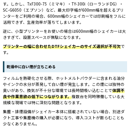
す。しかし、TxF300-75（ミマキ）・TY-300i（ローランドDG）・
SC-G6050（エプソン）など、最大印字幅が600mm幅を超えるプリ
ンターをご利用の場合、600mm幅のシェイカーでは印刷幅をフルに
活用できず、生産効率が落ちてしまいます。
逆に、小型プリンターをお使いの場合は600mm幅のシェイカーは大
きすぎて、設置スペースが無駄になります。
プリンターの幅に合わせたDTFシェイカーのサイズ選択が不可欠
で
す。
乾燥中に白い煙が立ちこめる
フィルムを熱硬化させる際、ホットメルトパウダーに含まれる油分
やインクの水分が蒸発して白い煙が発生します。この煙には独特の
臭いがあり、換気が不十分な環境では長時間吸い込むことで
体調不
良や作業意欲の低下につながります。
複数台を同時稼働している大
規模な現場では特に深刻な問題となります。
集塵・排煙設備がシェイカー本体に搭載されていない場合、別途ダ
クト工事や集塵機の購入が必要になり、導入コストが膨らむことも
少なくありません。