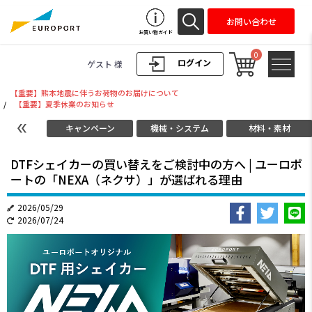
お問い合わせ
お買い物ガイド
0
ログイン
ゲスト 様
【重要】熊本地震に伴うお荷物のお届けについて
/
【重要】夏季休業のお知らせ
キャンペーン
機械・システム
材料・素材
DTFシェイカーの買い替えをご検討中の方へ | ユーロポ
ートの「NEXA（ネクサ）」が選ばれる理由
2026/05/29
2026/07/24