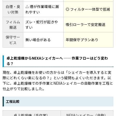
白煙・臭
△ 煙が作業環境に漏
◎ フィルター一体型で低減
い対策
れやすい
フィルム
ズレ・蛇行が起きや
吸引ローラーで安定搬送
搬送
すい
保守サー
無い場合がある
年間保守プランあり
ビス
卓上乾燥機からNEXAシェイカーへ ── 作業フローはどう変わ
る？
現在、卓上乾燥機をお使いの方からは「シェイカーを導入すると実
際にどれくらい楽になるの？」という疑問もよくいただきます。以
下に、卓上乾燥機での手作業とNEXAシェイカーの自動作業を工程と
仕上がりで比較しました。
工程比較
卓上乾燥機（手作業）
NEXAシェイカー（自動）