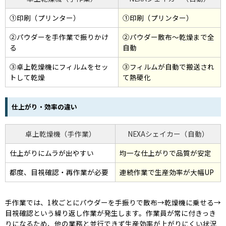
①印刷（プリンター）
①印刷（プリンター）
②パウダーを手作業で振りかけ
②パウダー散布〜乾燥まで全
る
自動
③卓上乾燥機にフィルムをセッ
③フィルムが自動で搬送され
トして乾燥
て熱硬化
仕上がり・効率の違い
卓上乾燥機（手作業）
NEXAシェイカー（自動）
仕上がりにムラが出やすい
均一な仕上がりで品質が安定
都度、目視確認・再作業が必要
連続作業で生産効率が大幅UP
手作業では、1枚ごとにパウダーを手振りで散布→乾燥機に乗せる→
目視確認という繰り返し作業が発生します。作業員が常に付きっき
りになるため、他の業務と並行できず生産効率が上がりにくい状況