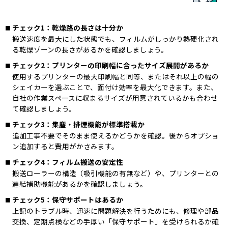
チェック1：乾燥路の長さは十分か
搬送速度を最大にした状態でも、フィルムがしっかり熱硬化され
る乾燥ゾーンの長さがあるかを確認しましょう。
チェック2：プリンターの印刷幅に合ったサイズ展開があるか
使用するプリンターの最大印刷幅と同等、またはそれ以上の幅の
シェイカーを選ぶことで、面付け効率を最大化できます。また、
自社の作業スペースに収まるサイズが用意されているかも合わせ
て確認しましょう。
チェック3：集塵・排煙機能が標準搭載か
追加工事不要でそのまま使えるかどうかを確認。後からオプショ
ン追加すると費用がかさみます。
チェック4：フィルム搬送の安定性
搬送ローラーの構造（吸引機能の有無など）や、プリンターとの
連結補助機能があるかを確認しましょう。
チェック5：保守サポートはあるか
上記のトラブル時、迅速に問題解決を行うためにも、修理や部品
交換、定期点検などの手厚い「保守サポート」を受けられるか確