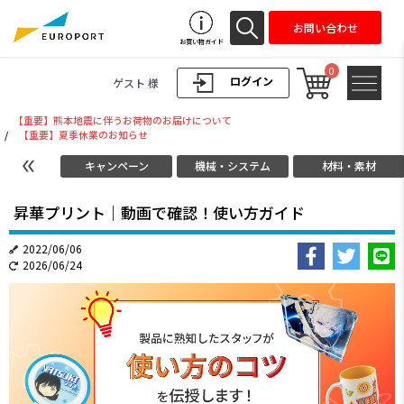
お問い合わせ
お買い物ガイド
0
ログイン
ゲスト 様
【重要】熊本地震に伴うお荷物のお届けについて
/
【重要】夏季休業のお知らせ
キャンペーン
機械・システム
材料・素材
昇華プリント｜動画で確認！使い方ガイド
2022/06/06
2026/06/24