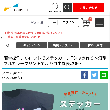
お問い合わせ
お買い物ガイド
0
ログイン
ゲスト 様
【重要】熊本地震に伴うお荷物のお届けについて
/
【重要】夏季休業のお知らせ
キャンペーン
機械・システム
材料・素材
簡単操作、小ロットでステッカー、Tシャツ作り～溶剤
フルカラープリントでより自由な表現を～
2021/09/24
2026/05/01