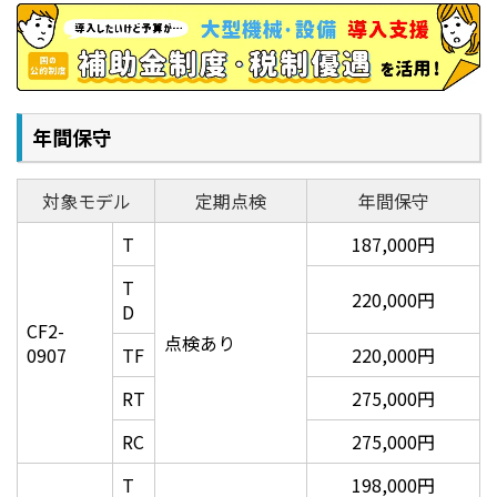
て使用することも可能です。
1：カット有効範囲
2：メディア
3：ワークガイドプレート
4：原点シール
年間保守
5：ワークガイドピン
対象モデル
定期点検
年間保守
T
187,000円
T
220,000円
D
CF2-
点検あり
0907
TF
220,000円
RT
275,000円
センサー有モデルはワークガイドピンの代わりにワークガイ
ドプレートを使用します。
ワークガイドはメディアセットの目安となるもので、原点ま
RC
275,000円
での距離を保証するもではありませんのでご了承ください。
T
198,000円