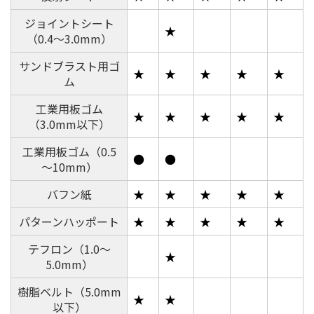
■カット条件の複数登録
ジョイントシート
ツール別に圧力、速度、終始点補正、円θ補正、オフセ
★
（0.4～3.0mm）
ットなどのカット条件を複数登録できます。
サンドブラスト用ゴ
★
★
★
★
★
ム
■豊富なアクセサリー類
・レシプロカッターを使用する際に必要なフェルトマ
工業用板ゴム
★
★
★
★
★
ット
（3.0mm以下）
CF2-RC/RTに標準添付
工業用板ゴム（0.5
●
●
～10mm）
バフン紙
★
★
★
★
★
パターンハッポート
★
★
★
★
★
テフロン（1.0～
★
5.0mm）
樹脂ベルト（5.0mm
★
★
以下）