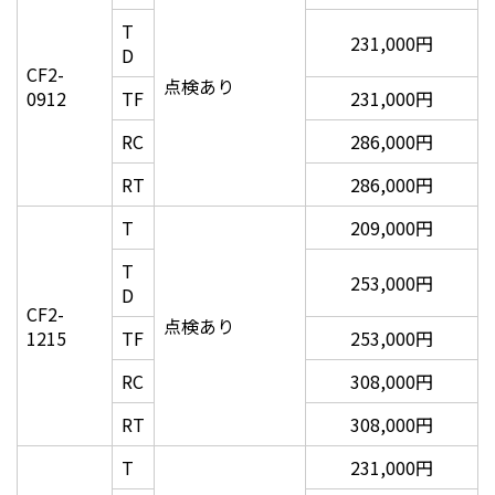
T
カッター刃は充実ラインナップ
231,000円
D
CF2-
点検あり
各種メディアに合わせた、カッター刃を豊富にご用
0912
TF
231,000円
意。1台のマシンでフレキシブルに対応できるので、
RC
286,000円
ビジネスの可能性がさらに広がります。
RT
286,000円
■市販のカッター刃も利用可能
T
209,000円
低コストなカッター刃が使えるので、ランニングコス
トが軽減できます。
T
253,000円
D
CF2-
点検あり
1215
TF
253,000円
RC
308,000円
RT
308,000円
T
231,000円