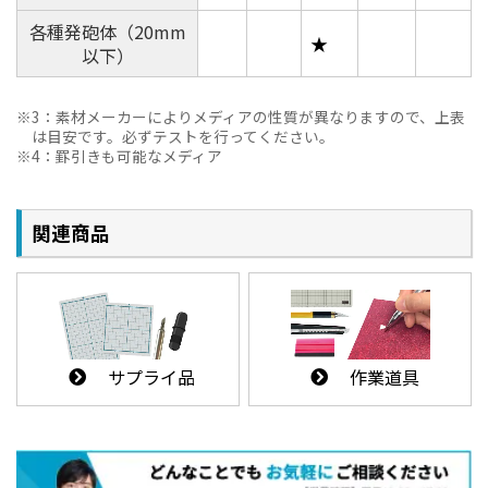
・多彩なホルダーをご用意。バラエティ豊かな素材に
各種発砲体（20mm
対応
★
以下）
3：素材メーカーによりメディアの性質が異なりますので、上表
は目安です。必ずテストを行ってください。
4：罫引きも可能なメディア
関連商品
・メディアを確実に吸着、固定する、バキュームユニ
ット
サプライ品
作業道具
オプションで強化バキュームをご用意