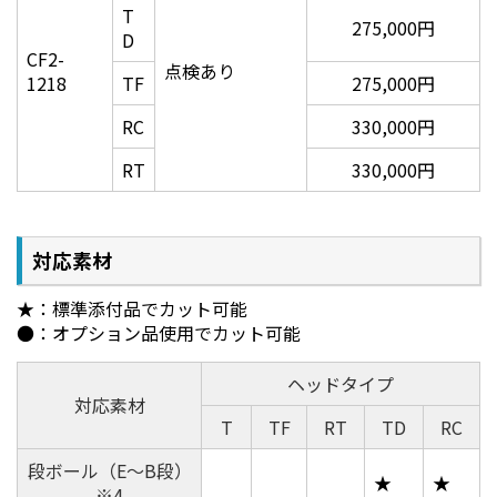
T
275,000円
カッティングをサポートする多彩な機能が満
D
CF2-
載
点検あり
1218
TF
275,000円
■始点・終点補正
RC
330,000円
カット開始・終了位置を補正することで、メディアの
RT
330,000円
切り離しがスムーズに。0～2.5mmまで調整可能で
す。
対応素材
★：標準添付品でカット可能
●：オプション品使用でカット可能
ヘッドタイプ
対応素材
T
TF
RT
TD
RC
■円θ補正
段ボール（E～B段）
メディア厚、硬度により生まれる、円の終始点のズレ
★
★
※4