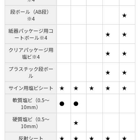
量を補正。正円に近いカットを可能にします。
段ボール（AB段）
★
※4
紙器パッケージ用コ
★
★
ートボール※4
クリアパッケージ用
★
★
■プレス補正
塩ビ※4
ツールがダウンする圧力を補正し、切り残しなくカッ
プラスチック段ボー
トします。
★
★
ル
サイン用塩ビシート
★
★
★
★
★
■回数切り
軟質塩ビ（0.5～
●
●
カット圧を変えて、最大5回までの回数切りが可能。1
10mm）
度のデータ転送で、厚い素材も高品質にカットできま
す。
硬質塩ビ（0.5～
★
10mm）
反射シート
★
★
★
★
★