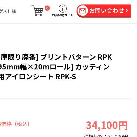
0
ゲスト 様
お買い物ガイド
在庫限り廃番] プリントパターン RPK
195mm幅×20ｍロール] カッティン
用アイロンシート RPK-S
34,100円
売価格（税込）
税抜価格：
31,000円