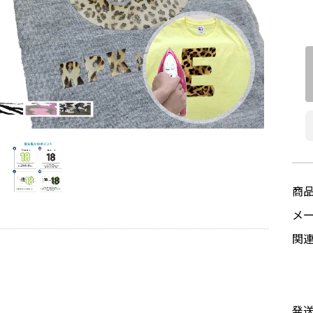
商
メ
関
発