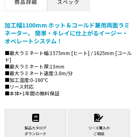
商品詳細
スペック
加工幅1100mm ホット＆コールド兼用両面ラミ
ネーター。 簡単・キレイに仕上がるイージー・
オペレートシステム！
■最大ラミネート幅:1575mm [ヒート] / 1625mm [コール
ド]
■最大ラミネート厚:13mm
■最大ラミネート速度:3.0m/分
■加工温度:0-160℃
■リース対応
■本体+1年間の無料保証
製品カタログ
リース購入の
ダウンロード
ご相談