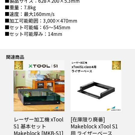
■製品サイズ：628×200×5.3mm
■重量：7.8kg
■速度：最大160mm/s
■加工可能範囲：3,000×470mm
■セット可能幅：65～545mm
■セット可能厚み：14mm
関連商品
レーザー加工機 xTool
[在庫限り廃番]
S1 基本セット
Makeblock xTool S1
Makeblock [MKB-S1]
用 ライザーベース