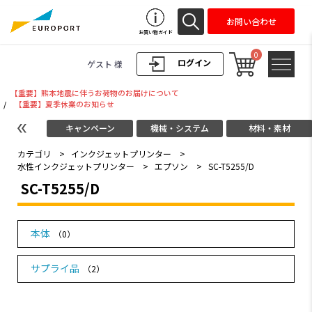
お問い合わせ
お買い物ガイド
0
ログイン
ゲスト 様
【重要】熊本地震に伴うお荷物のお届けについて
/
【重要】夏季休業のお知らせ
キャンペーン
機械・システム
材料・素材
カテゴリ
>
インクジェットプリンター
>
水性インクジェットプリンター
>
エプソン
>
SC-T5255/D
SC-T5255/D
本体
（0）
サプライ品
（2）