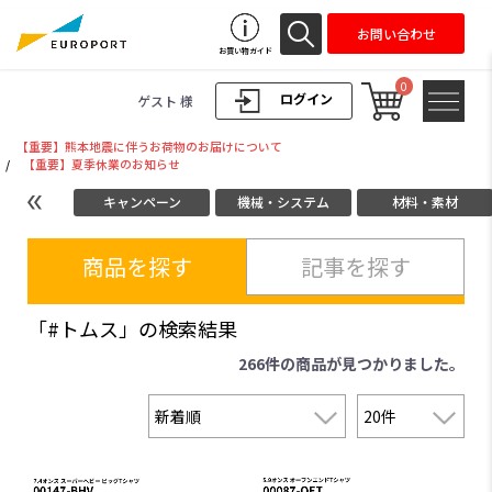
お問い合わせ
お買い物ガイド
0
ログイン
ゲスト 様
【重要】熊本地震に伴うお荷物のお届けについて
/
【重要】夏季休業のお知らせ
キャンペーン
機械・システム
材料・素材
商品を探す
記事を探す
「#トムス」の検索結果
266件
の商品が見つかりました。