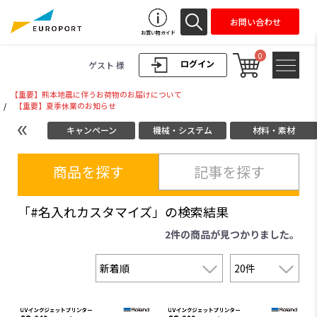
お問い合わせ
お買い物ガイド
0
ログイン
ゲスト 様
【重要】熊本地震に伴うお荷物のお届けについて
/
【重要】夏季休業のお知らせ
キャンペーン
機械・システム
材料・素材
商品を探す
記事を探す
「#名入れカスタマイズ」の検索結果
2件
の商品が見つかりました。