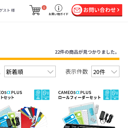
0
ゲスト 様
お買い物ガイド
22件
の商品が見つかりました。
え
表示件数