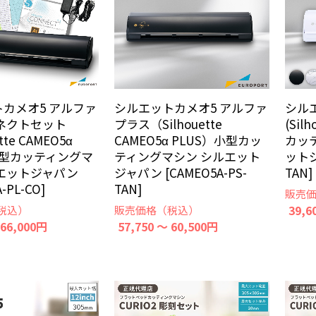
カメオ5 アルファ
シルエットカメオ5 アルファ
シル
ネクトセット
プラス（Silhouette
(Sil
tte CAMEO5α
CAMEO5α PLUS）小型カッ
カッ
小型カッティングマ
ティングマシン シルエット
ットジ
エットジャパン
ジャパン [CAMEO5A-PS-
TAN]
-PL-CO]
TAN]
販売
39,6
税込）
販売価格（税込）
 66,000円
57,750 ～ 60,500円