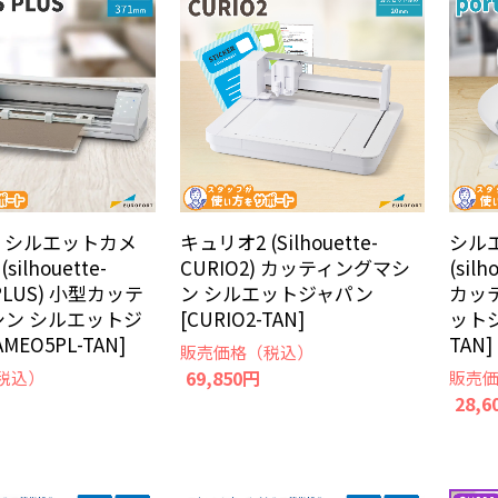
] シルエットカメ
キュリオ2 (Silhouette-
シル
ilhouette-
CURIO2) カッティングマシ
(silh
 PLUS) 小型カッテ
ン シルエットジャパン
カッ
シン シルエットジ
[CURIO2-TAN]
ットジ
MEO5PL-TAN]
TAN]
販売価格（税込）
69,850円
税込）
販売
28,6