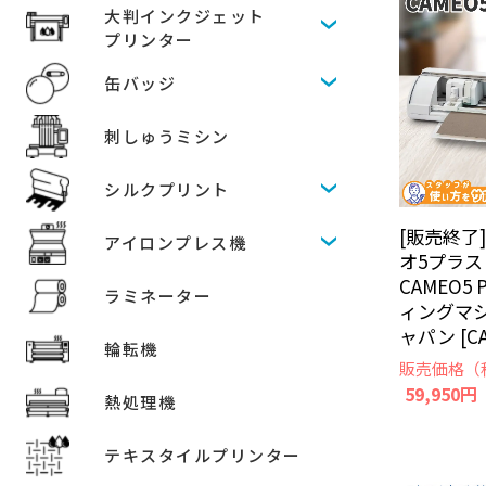
大判インクジェット
プリンター
缶バッジ
刺しゅうミシン
シルクプリント
[販売終了
アイロンプレス機
オ5プラス (s
CAMEO5
ラミネーター
ィングマ
ャパン [CA
輪転機
販売価格（
59,950円
熱処理機
テキスタイルプリンター