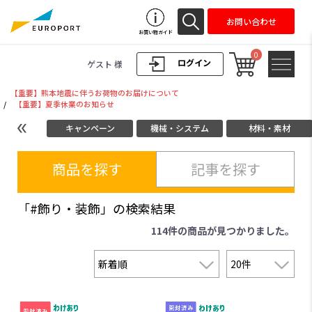
お問い合わせ
お買い物ガイド
0
ログイン
ゲスト 様
【重要】熊本地震に伴うお荷物のお届けについて
/
【重要】夏季休業のお知らせ
キャンペーン
機械・システム
材料・素材
商品を探す
記事を探す
「#飾り・装飾」の検索結果
114件
の商品が見つかりました。