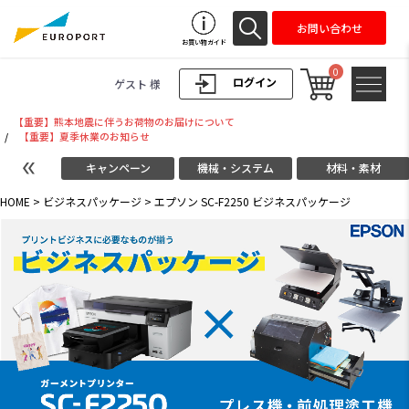
お問い合わせ
お買い物ガイド
0
ログイン
ゲスト 様
【重要】熊本地震に伴うお荷物のお届けについて
/
【重要】夏季休業のお知らせ
キャンペーン
機械・システム
材料・素材
HOME
>
ビジネスパッケージ
>
エプソン SC-F2250 ビジネスパッケージ