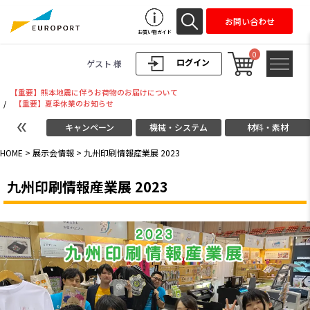
お問い合わせ
お買い物ガイド
0
ログイン
ゲスト 様
【重要】熊本地震に伴うお荷物のお届けについて
/
【重要】夏季休業のお知らせ
キャンペーン
機械・システム
材料・素材
HOME
>
展示会情報
> 九州印刷情報産業展 2023
九州印刷情報産業展 2023