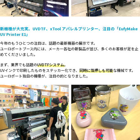
新機種が大充実。UVDTF、xTool アパレルプリンター、注目の「EufyMake
UV Printer E1」
今年のもうひとつの注目は、話題の最新機器の展示です。
ユーロポートブース内には、メーカー各社の新製品が並び、多くのお客様が足を止
めてくださいました。
まず、業界でも話題の
UVDTFシステム
。
UVインクで印刷したものをステッカー化でき、
同時に箔押しも可能
な機械です。
ユーロポート独自の機種が、注目の的となりました。