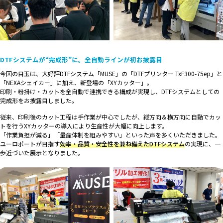
DTFシステムが“完成形”に。全自動ラインが初お披露目
今回の目玉は、大好評DTFシステム「MUSE」の「DTFプリンター TxF300-75ep」と
「NEXAシェイカー」に加え、新登場の「XYカッター」。
印刷・粉掛け・カットを全自動で連携できる構成が実現し、DTFシステムとしての
完成形をお披露目しました。
従来、印刷後のカット工程は手作業が中心でしたが、縦方向＆横方向に自動でカッ
トを行うXYカッターの導入により生産性が大幅に向上します。
「作業負担が減る」「量産体制を組みやすい」といった声を多くいただきました。
ユーロポートが目指す
効率・品質・安全性を兼ね備えたDTFシステム
の実現に、一
歩近づいた展示となりました。