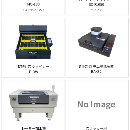
MO-180
SC-F1050
（ローランドDG）
（エプソン）
DTF対応 卓上乾燥装置
DTF対応 シェイカー
BAKE2
FLOW
ステッカー用
レーザー加工機