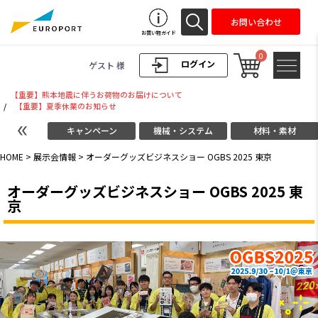
お問い合わせ
お買い物ガイド
0
ログイン
ゲスト 様
【重要】熊本地震に伴うお荷物のお届けについて
/
【重要】夏季休業のお知らせ
キャンペーン
機械・システム
材料・素材
HOME
>
展示会情報
> オーダーグッズビジネスショー OGBS 2025 東京
オーダーグッズビジネスショー OGBS 2025 東
京