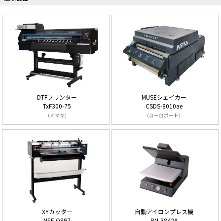
DTFプリンター
MUSEシェイカー
TxF300-75
CSDS-8010ae
（ミマキ）
（ユーロポート）
XYカッター
自動アイロンプレス機
NEF-Q897
PN-3842A