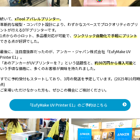
続いて、
xTool アパレルプリンター
。
革新的な縦型・コンパクト設計により、わずかなスペースでプロクオリティのプリ
ントが行えるDTFプリンターです。
1点からの小ロット、多品種対応が可能で、
ワンクリック自動化で手軽にプリント
できる点が好評でした。
最後に、注目度抜群だったのが、アンカー・ジャパン株式会社「EufyMake UV
Printer E1」。
「あのアンカーがUVプリンターを？」という話題性と、
約30万円から導入可能
と
いう手頃な価格に、多くのお客様が興味を持たれました。
すでに予約受付もスタートしており、3月の発送を予定しています。(2025年10月時
点)
ご来場いただけなかった方も、ぜひこの機会にご検討ください。
「EufyMake UV Printer E1」のご予約はこちら