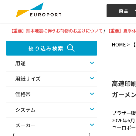
商品
記事/動画
【重要】熊本地震に伴うお荷物のお届けについて
/
【重要】夏季休
HOME
> 
絞り込み検索
用途
用紙サイズ
高速印
ガーメン
価格帯
システム
ブラザー販
2026年
メーカー
ユーロポ