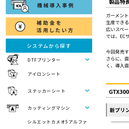
製品特
ガーメント
生産できる
広いスペ
では、EC
システムから探す
今回発売す
さらに、
DTFプリンター
く、導入
アイロンシート
GTX3
ステッカーシート
カッティングマシン
新プリ
シルエットカメオ5アルファ