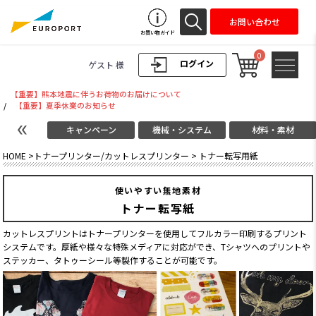
お問い合わせ
お買い物ガイド
0
ログイン
ゲスト 様
【重要】熊本地震に伴うお荷物のお届けについて
/
【重要】夏季休業のお知らせ
キャンペーン
機械・システム
材料・素材
HOME
>
トナープリンター/カットレスプリンター
>
トナー転写用紙
使いやすい無地素材
トナー転写紙
カットレスプリントはトナープリンターを使用してフルカラー印刷するプリント
システムです。厚紙や様々な特殊メディアに対応ができ、Tシャツへのプリントや
ステッカー、タトゥーシール等製作することが可能です。