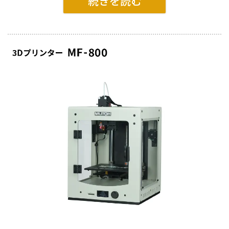
TPCはゴムの様な弾性とプラスチックの成形・加工性
を兼ね備えた高性能エンジニアリングエラストマーで
す。
MF-800用 0.8mmプリントヘッドを使用することで、造
形の幅が広がります。
テーブルの傾きを自動補正
造形テーブルの平行度や凹凸を自動補正するZプローブ
を搭載。
造形前にテーブル高さを自動補正するので、ヘッドの高