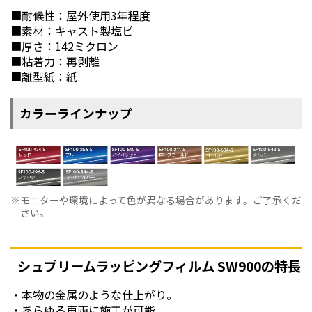
■耐候性：屋外使用3年程度
■素材：キャスト製塩ビ
■厚さ：142ミクロン
■粘着力：再剥離
■離型紙：紙
カラーラインナップ
モニターや環境によって色が異なる場合があります。ご了承くだ
さい。
シュプリームラッピングフィルム SW900の特長
本物の金属のような仕上がり。
あらゆる車両に施工が可能。