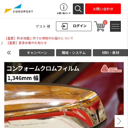
お問い合わせ
お買い物ガイド
0
ログイン
ゲスト 様
【重要】熊本地震に伴うお荷物のお届けについて
/
【重要】夏季休業のお知らせ
キャンペーン
機械・システム
材料・素材