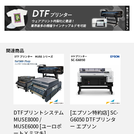
関連商品
トシステム
[エプソン特約店] SC-
[特別認定販売店]
G6050 DTFプリンタ
xTool アパレルプリン
[ユーロポ
ー エプソン
ター DTFプリンター
]
Makeblock [MKB-