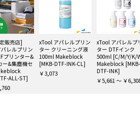
定販売店]
xTool アパレルプリン
xTool アパレル
l アパレルプリン
ター クリーニング液
ター DTFインク
TFプリンター&
100ml Makeblock
500ml [C/M/Y/K/
カー&集塵機セ
[MKB-DTF-INK-CL]
Makeblock [MKB
keblock
DTF-INK]
￥3,073
TF-ALL-ST]
￥5,661 ～ ￥6,30
,760