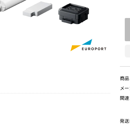
商品
メ
関連
発送