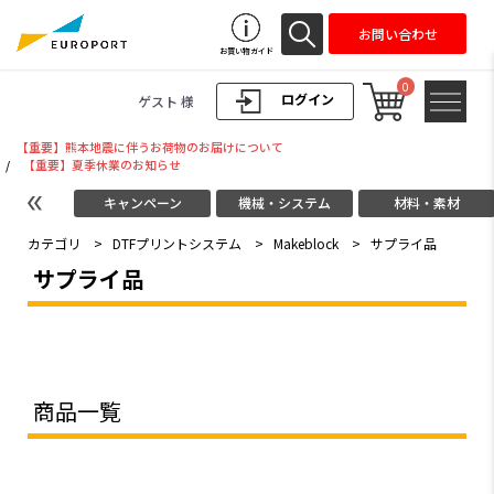
お問い合わせ
お買い物ガイド
0
ログイン
ゲスト 様
【重要】熊本地震に伴うお荷物のお届けについて
/
【重要】夏季休業のお知らせ
キャンペーン
機械・システム
材料・素材
カテゴリ
>
DTFプリントシステム
>
Makeblock
>
サプライ品
サプライ品
商品一覧