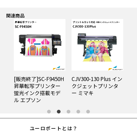
関連商品
[販売終了]SC-F9450H
CJV300-130 Plus イン
[販
プリ
昇華転写プリンター
クジェットプリンタ
昇
蛍光インク搭載モデ
ー ミマキ
エ
ル エプソン
ユーロポートとは？