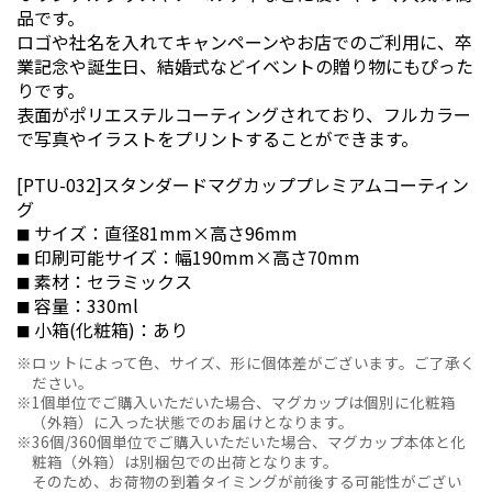
品です。
ロゴや社名を入れてキャンペーンやお店でのご利用に、卒
業記念や誕生日、結婚式などイベントの贈り物にもぴった
りです。
表面がポリエステルコーティングされており、フルカラー
で写真やイラストをプリントすることができます。
[PTU-032]スタンダードマグカッププレミアムコーティン
グ
サイズ：直径81mm×高さ96mm
印刷可能サイズ：幅190mm×高さ70mm
素材：セラミックス
容量：330ml
小箱(化粧箱)：あり
ロットによって色、サイズ、形に個体差がございます。ご了承く
ださい。
1個単位でご購入いただいた場合、マグカップは個別に化粧箱
（外箱）に入った状態でのお届けとなります。
36個/360個単位でご購入いただいた場合、マグカップ本体と化
粧箱（外箱）は別梱包での出荷となります。
そのため、お荷物の到着タイミングが前後する可能性がござい