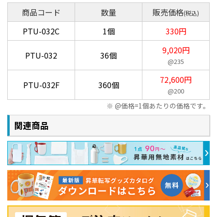
商品コード
数量
販売価格
(税込)
PTU-032C
1個
330円
9,020円
PTU-032
36個
@235
72,600円
PTU-032F
360個
@200
@価格=1個あたりの価格です。
関連商品