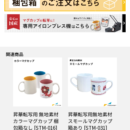
関連商品
材
昇華転写用 無地素材
昇華転写用無地素材
昇
カ
カラーマグカップ 梱
スモールマグカップ
マ
包箱なし [STM-016]
箱あり [STM-031]
なし