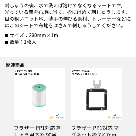
刺しゅうの後、水で洗えば溶けてなくなるシートです。
光っている面を布地に当て、枠にはめて刺しゅうします。
目の粗いニット地、薄手の伸びる素材、トレーナーなどに
はこのシートで布地をはさんで刺しゅうしてください。
サイズ：280mm×1m
数量：1枚入
関連商品
キッ
ブラザー PP1対応 刺
ブラザー PP1対応 マ
ブ
用
しゅう用下糸 90番
グネット枠 7×7cm
接着