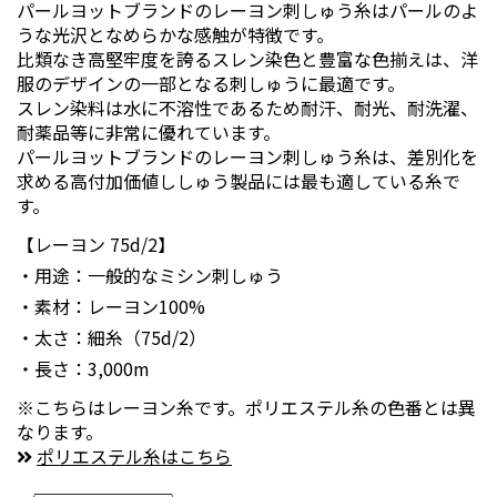
パールヨットブランドのレーヨン刺しゅう糸はパールのよ
うな光沢となめらかな感触が特徴です。
比類なき高堅牢度を誇るスレン染色と豊富な色揃えは、洋
服のデザインの一部となる刺しゅうに最適です。
スレン染料は水に不溶性であるため耐汗、耐光、耐洗濯、
耐薬品等に非常に優れています。
パールヨットブランドのレーヨン刺しゅう糸は、差別化を
求める高付加価値ししゅう製品には最も適している糸で
す。
【レーヨン 75d/2】
・用途：一般的なミシン刺しゅう
・素材：レーヨン100%
・太さ：細糸（75d/2）
・長さ：3,000m
※こちらはレーヨン糸です。ポリエステル糸の色番とは異
なります。
ポリエステル糸はこちら