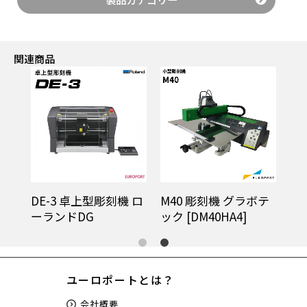
関連商品
ボ
DE-3 卓上型彫刻機 ロ
M40 彫刻機 グラボテ
2]
ーランドDG
ック [DM40HA4]
ユーロポートとは？
会社概要