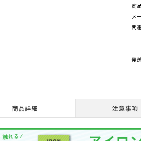
商
メ
関
発
商品詳細
注意事項