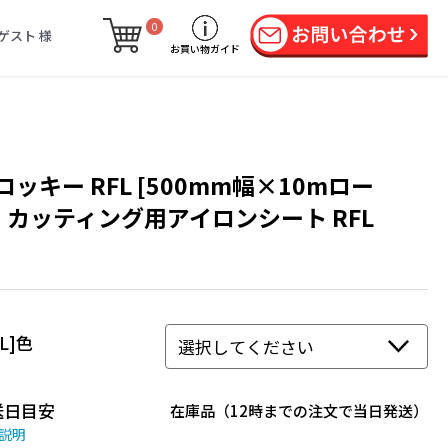
0
ゲスト 様
お買い物ガイド
ロッキー RFL [500mm幅×10mロー
] カッティング用アイロンシート RFL
FL]色
送日目安
在庫品（12時までの注文で当日発送）
説明