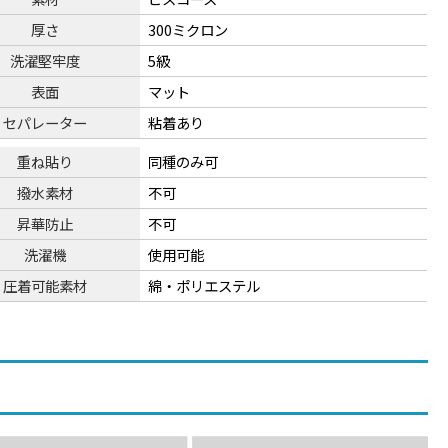
厚さ
300ミクロン
洗濯堅牢度
5級
表面
マット
セパレーター
粘着あり
重ね貼り
同種のみ可
撥水素材
不可
昇華防止
不可
洗濯機
使用可能
圧着可能素材
綿・ポリエステル