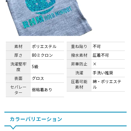
素材
ポリエステル
重ね貼り
不可
厚さ
80ミクロン
撥水素材
圧着不可
洗濯堅牢
昇華防止
×
5級
度
洗濯
手洗い推奨
表面
グロス
圧着可能
綿・ポリエステ
セパレー
素材
ル
弱粘着あり
ター
カラーバリエーション