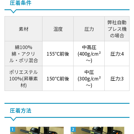
圧着条件
弊社自動
素材
温度
圧力
プレス機
の場合
綿100%
中高圧
綿・アクリ
155℃前後
(400g/cm²
圧力:4
ル・ポリ混合
～)
ポリエステル
中圧
100%(昇華素
150℃前後
(300g/cm²
圧力:3
材)
～)
圧着方法