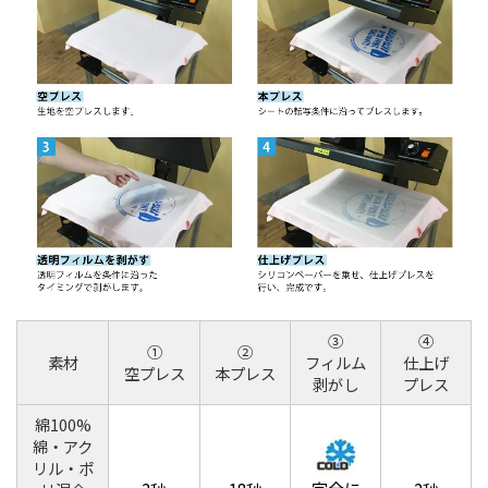
③
④
①
②
素材
フィルム
仕上げ
空プレス
本プレス
剥がし
プレス
綿100%
綿・アク
リル・ポ