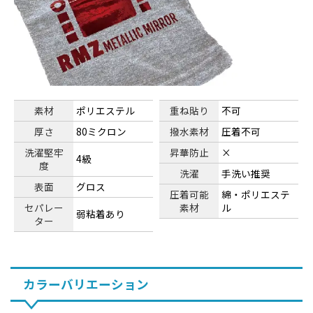
素材
ポリエステル
重ね貼り
不可
厚さ
80ミクロン
撥水素材
圧着不可
洗濯堅牢
昇華防止
×
4級
度
洗濯
手洗い推奨
表面
グロス
圧着可能
綿・ポリエステ
セパレー
素材
ル
弱粘着あり
ター
カラーバリエーション