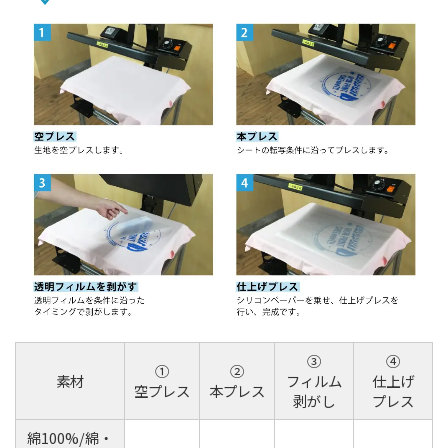
③
④
①
②
素材
フィルム
仕上げ
空プレス
本プレス
剥がし
プレス
綿100%/綿・