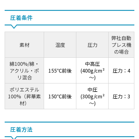
圧着条件
弊社自動
素材
温度
圧力
プレス機
の場合
綿100%/綿・
中高圧
アクリル・ポ
155℃前後
(400g/cm²
圧力：4
リ混合
～)
ポリエステル
中圧
100%（昇華素
150℃前後
(300g/cm²
圧力：3
材）
～)
圧着方法