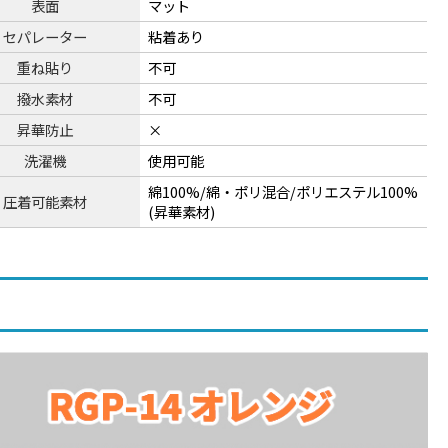
表面
マット
セパレーター
粘着あり
重ね貼り
不可
撥水素材
不可
昇華防止
×
洗濯機
使用可能
綿100%/綿・ポリ混合/ポリエステル100%
圧着可能素材
(昇華素材)