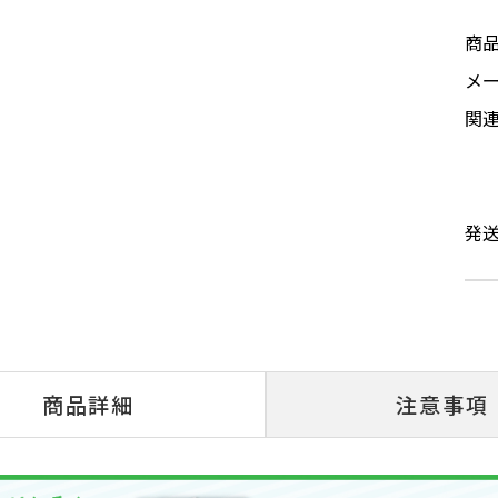
商
メ
関
発
商品詳細
注意事項