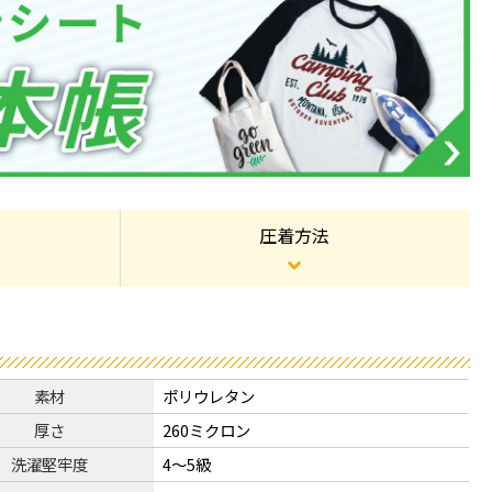
圧着方法
素材
ポリウレタン
厚さ
260ミクロン
洗濯堅牢度
4～5級