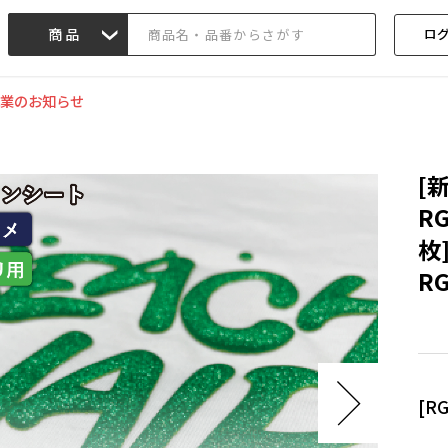
ロ
商品
記事/動画
業のお知らせ
[
R
枚
RG
[R