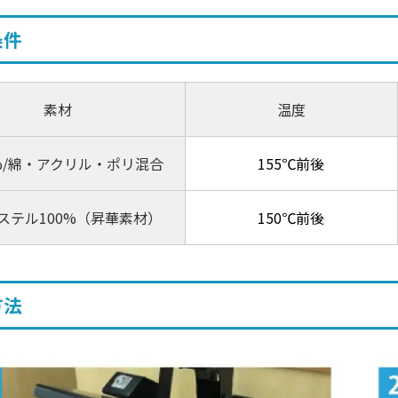
条件
素材
温度
0%/綿・アクリル・ポリ混合
155℃前後
ステル100%（昇華素材）
150℃前後
方法