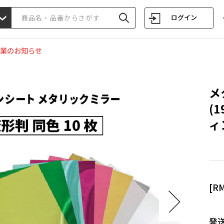
ログイン
業のお知らせ
メ
(
ィ
[R
発