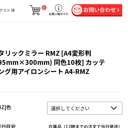
0
ゲスト 様
お買い物ガイド
タリックミラー RMZ [A4変形判
195mm×300mm) 同色10枚] カッテ
ング用アイロンシート A4-RMZ
MZ]色
送日目安
在庫品（12時までの注文で当日発送）