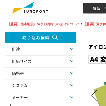
商品
記事/動画
【重要】熊本地震に伴うお荷物のお届けについて
/
【重要】夏季休
絞り込み検索
用途
用紙サイズ
価格帯
システム
メーカー