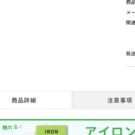
商
メ
関
発
商品詳細
注意事項