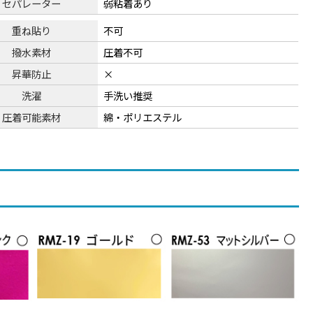
セパレーター
弱粘着あり
重ね貼り
不可
撥水素材
圧着不可
昇華防止
×
洗濯
手洗い推奨
圧着可能素材
綿・ポリエステル