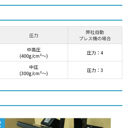
弊社自動
圧力
プレス機の場合
中高圧
圧力：4
(400g/cm²～)
中圧
圧力：3
(300g/cm²～)