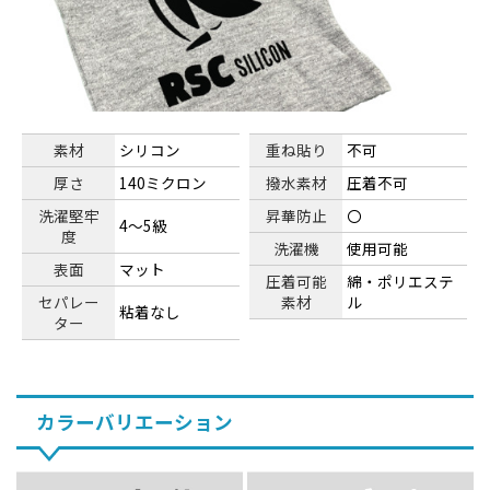
素材
シリコン
重ね貼り
不可
厚さ
140ミクロン
撥水素材
圧着不可
洗濯堅牢
昇華防止
〇
4～5級
度
洗濯機
使用可能
表面
マット
圧着可能
綿・ポリエステ
セパレー
素材
ル
粘着なし
ター
カラーバリエーション