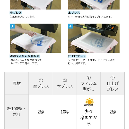
③
④
①
②
素材
フィルム
仕上げ
空プレス
本プレス
剥がし
プレス
綿100%・
少々
2秒
10秒
2秒
ポリ
冷めてか
ら