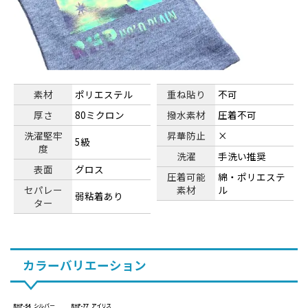
素材
ポリエステル
重ね貼り
不可
厚さ
80ミクロン
撥水素材
圧着不可
洗濯堅牢
昇華防止
×
5級
度
洗濯
手洗い推奨
表面
グロス
圧着可能
綿・ポリエステ
セパレー
素材
ル
弱粘着あり
ター
カラーバリエーション