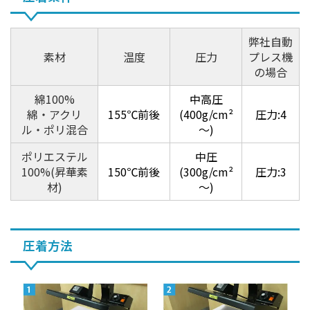
弊社自動
素材
温度
圧力
プレス機
の場合
綿100%
中高圧
綿・アクリ
155℃前後
(400g/cm²
圧力:4
ル・ポリ混合
～)
ポリエステル
中圧
100%(昇華素
150℃前後
(300g/cm²
圧力:3
材)
～)
圧着方法