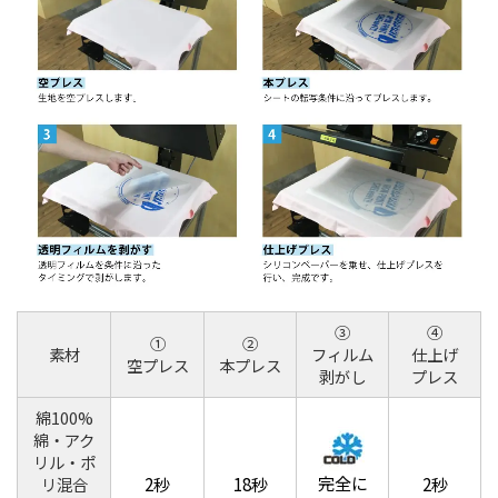
③
④
①
②
素材
フィルム
仕上げ
空プレス
本プレス
剥がし
プレス
綿100%
綿・アク
リル・ポ
完全に
2秒
18秒
2秒
リ混合