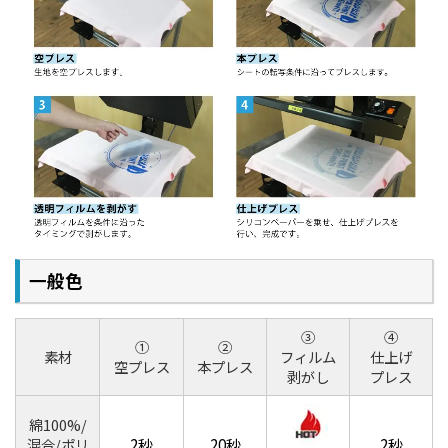
一般色
③
④
①
②
素材
フィルム
仕上げ
空プレス
本プレス
剥がし
プレス
綿100%/
2秒
20秒
2秒
混合/ポリ