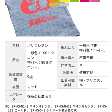
素材
ポリウレタン
一般色:可能
重ね貼り
特別色：不可
※1
一般色：100ミク
ロン
撥水素材
圧着不可
厚さ
特別色：80ミク
昇華防止
×
ロン
※1
洗濯機
使用可能
洗濯堅牢
5級
度
圧着可能
綿・ポリエステ
素材
ル
表面
マット
セパレー
強めの粘着あり
ター
1:【RMG-N14】ネオンオレンジ、【RMG-N42】ネオンマゼンタ、【RMG-
19】ゴールド、【RMG-54】シルバーが特別色です。