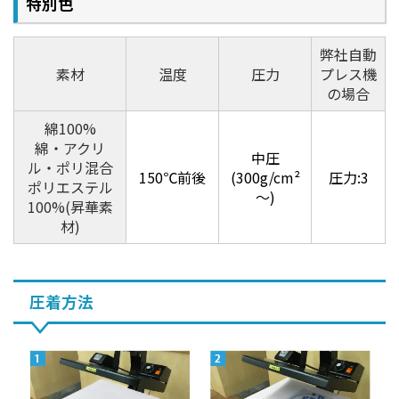
特別色
弊社自動
素材
温度
圧力
プレス機
の場合
綿100%
綿・アクリ
中圧
ル・ポリ混合
150℃前後
(300g/cm²
圧力:3
ポリエステル
～)
100%(昇華素
材)
圧着方法