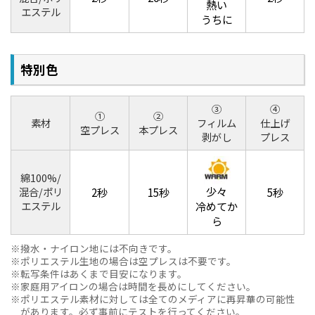
熱い
エステル
うちに
特別色
③
④
①
②
素材
フィルム
仕上げ
空プレス
本プレス
剥がし
プレス
綿100%/
少々
混合/ポリ
2秒
15秒
5秒
エステル
冷めてか
ら
撥水・ナイロン地には不向きです。
ポリエステル生地の場合は空プレスは不要です。
転写条件はあくまで目安になります。
家庭用アイロンの場合は時間を長めにしてください。
ポリエステル素材に対しては全てのメディアに再昇華の可能性
があります。必ず事前にテストを行ってください。