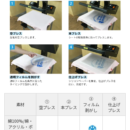
③
④
①
②
素材
フィルム
仕上げ
空プレス
本プレス
剥がし
プレス
綿100%/綿・
アクリル・ポ