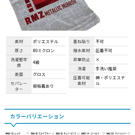
素材
ポリエステル
重ね貼り
不可
厚さ
80ミクロン
撥水素材
圧着不可
洗濯堅牢
昇華防止
×
4級
度
洗濯
手洗い推奨
表面
グロス
圧着可能
綿・ポリエステ
セパレー
素材
ル
弱粘着あり
ター
カラーバリエーション