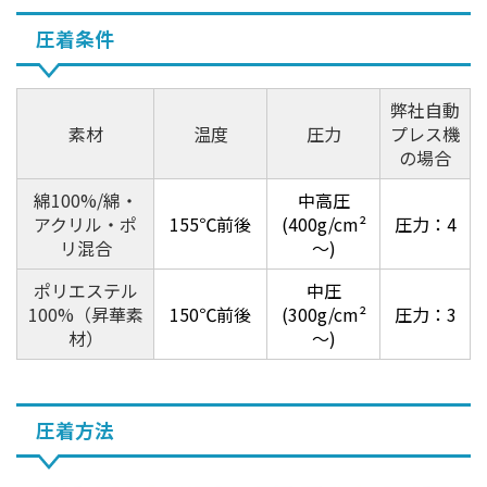
圧着条件
弊社自動
素材
温度
圧力
プレス機
の場合
綿100%/綿・
中高圧
アクリル・ポ
155℃前後
(400g/cm²
圧力：4
リ混合
～)
ポリエステル
中圧
100%（昇華素
150℃前後
(300g/cm²
圧力：3
材）
～)
圧着方法