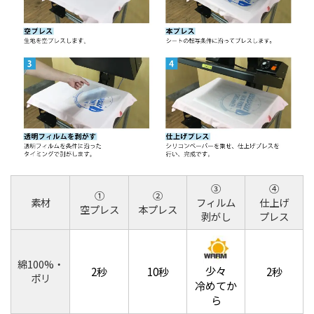
③
④
①
②
素材
フィルム
仕上げ
空プレス
本プレス
剥がし
プレス
綿100%・
少々
2秒
10秒
2秒
ポリ
冷めてか
ら