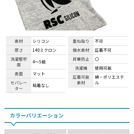
素材
シリコン
重ね貼り
不可
厚さ
140ミクロン
撥水素材
圧着不可
洗濯堅牢
昇華防止
〇
4～5級
度
洗濯機
使用可能
表面
マット
圧着可能
綿・ポリエステ
セパレー
素材
ル
粘着なし
ター
カラーバリエーション