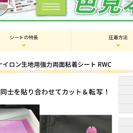
シートの特長
圧着方法
ナイロン生地用強力両面粘着シート RWC