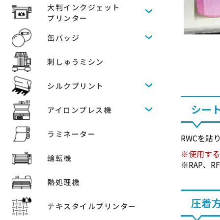
大判インクジェット
プリンター
缶バッジ
刺しゅうミシン
シルクプリント
シー
アイロンプレス機
ラミネーター
RWCを貼
使用す
輪転機
RAP、
熱処理機
圧着
テキスタイルプリンター