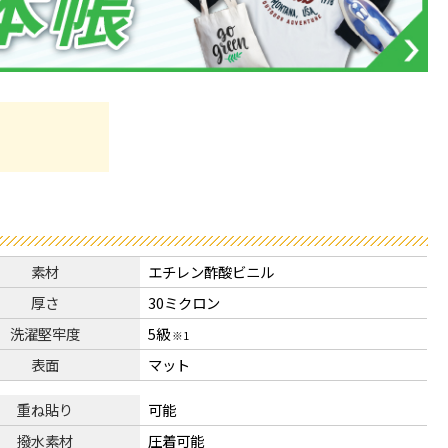
素材
エチレン酢酸ビニル
厚さ
30ミクロン
洗濯堅牢度
5級
※1
表面
マット
重ね貼り
可能
撥水素材
圧着可能