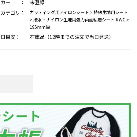
ーカー ：
未登録
連カテゴリ：
カッティング用アイロンシート
>
特殊生地用シート
>
撥水・ナイロン生地用強力両面粘着シート RWC
>
195mm幅
送日目安：
在庫品（12時までの注文で当日発送）