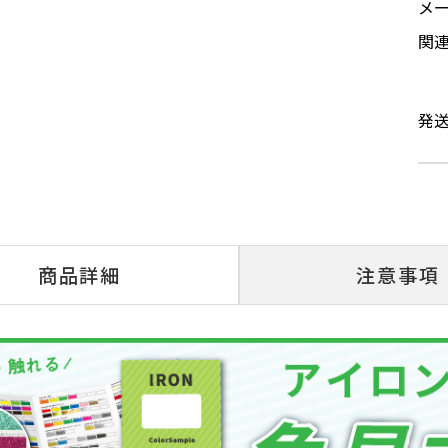
メ
関
発
商品詳細
注意事項