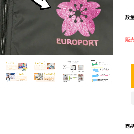
数
販
商