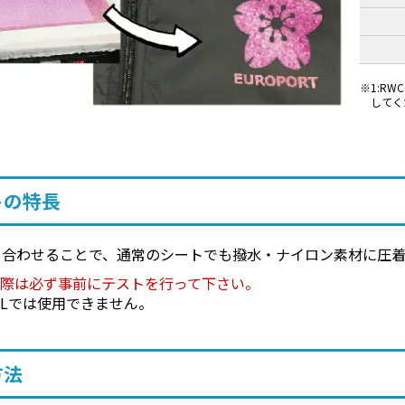
1:R
してく
トの特長
り合わせることで、通常のシートでも撥水・ナイロン素材に圧
る際は必ず事前にテストを行って下さい。
RFLでは使用できません。
方法