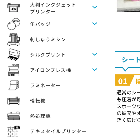
大判インクジェット
プリンター
缶バッジ
刺しゅうミシン
シルクプリント
シー
アイロンプレス機
01
ラミネーター
通常のシ
も圧着が
輪転機
スポーツ
の拡充や
熱処理機
きく広げ
テキスタイルプリンター