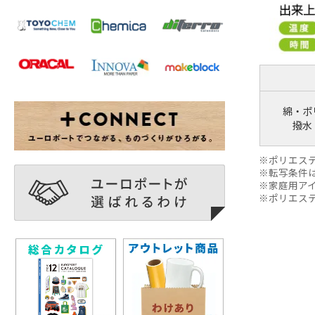
綿・ポ
撥水
ポリエス
転写条件
家庭用ア
ポリエス