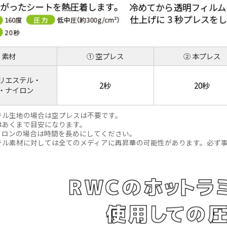
素材
①
空プレス
②
本プレス
リエステル・
2秒
20秒
・ナイロン
テル生地の場合は空プレスは不要です。
はあくまで目安になります。
イロンの場合は時間を長めにしてください。
テル素材に対しては全てのメディアに再昇華の可能性があります。必ず