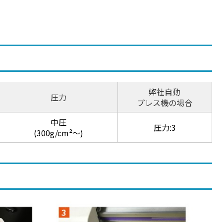
弊社自動
圧力
プレス機の場合
中圧
圧力:3
(300g/cm²～)