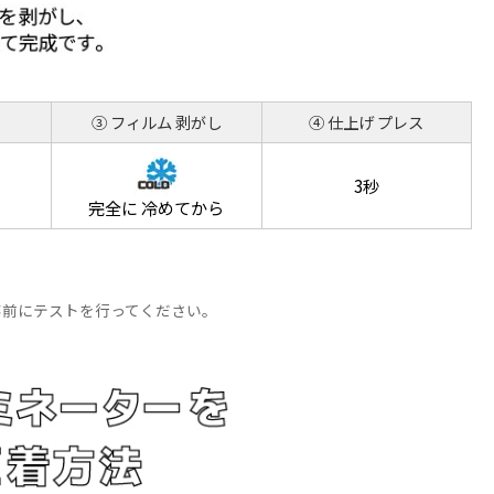
③
フィルム
剥がし
④
仕上げ
プレス
3秒
完全に
冷めてから
事前にテストを行ってください。