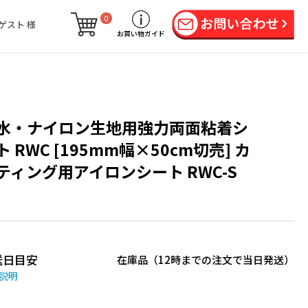
0
ゲスト 様
お買い物ガイド
水・ナイロン生地用強力両面粘着シ
ト RWC [195mm幅×50cm切売] カ
ティング用アイロンシート RWC-S
送日目安
在庫品（12時までの注文で当日発送）
説明