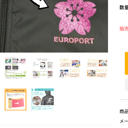
数
販
商
メ