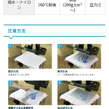
撥水・ナイロ
160℃前後
(200g/cm²
圧力:2
ン
～)
圧着方法