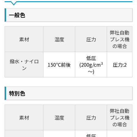
一般色
弊社自動
素材
温度
圧力
プレス機
の場合
低圧
撥水・ナイロ
150℃前後
(200g/cm²
圧力:2
ン
～)
特別色
弊社自動
素材
温度
圧力
プレス機
の場合
低圧