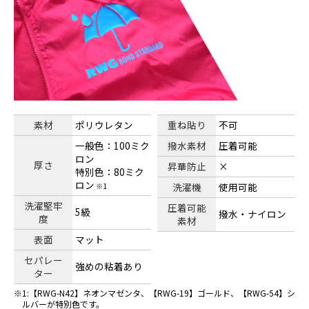
素材
ポリウレタン
重ね貼り
不可
一般色：100ミク
撥水素材
圧着可能
ロン
厚さ
昇華防止
×
特別色：80ミク
ロン
洗濯機
使用可能
※1
洗濯堅牢
圧着可能
5級
撥水・ナイロン
度
素材
表面
マット
セパレー
強めの粘着あり
ター
1:【RWG-N42】ネオンマゼンタ、【RWG-19】ゴールド、【RWG-54】シ
ルバーが特別色です。