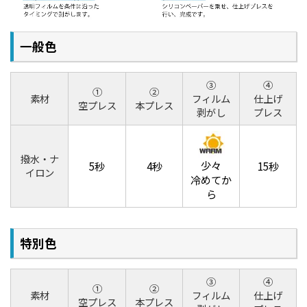
一般色
③
④
①
②
素材
フィルム
仕上げ
空プレス
本プレス
剥がし
プレス
撥水・ナ
少々
5秒
4秒
15秒
イロン
冷めてか
ら
特別色
③
④
①
②
素材
フィルム
仕上げ
空プレス
本プレス