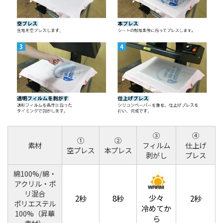
③
④
①
②
素材
フィルム
仕上げ
空プレス
本プレス
剥がし
プレス
綿100%/綿・
アクリル・ポ
リ混合
少々
2秒
8秒
2秒
ポリエステル
冷めてか
100%（昇華
ら