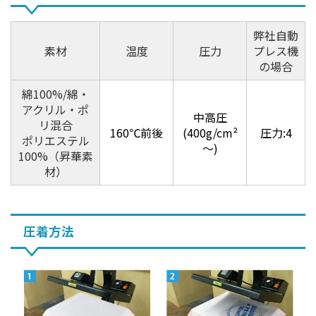
弊社自動
素材
温度
圧力
プレス機
の場合
綿100%/綿・
アクリル・ポ
中高圧
リ混合
160℃前後
(400g/cm²
圧力:4
ポリエステル
～)
100%（昇華素
材）
圧着方法