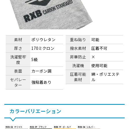
素材
ポリウレタン
重ね貼り
可能
厚さ
170ミクロン
撥水素材
圧着不可
洗濯堅牢
昇華防止
×
5級
度
洗濯機
使用可能
表面
カーボン調
圧着可能
綿・ポリエステ
セパレー
素材
ル
強粘着あり
ター
カラーバリエーション