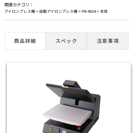
関連カテゴリ：
アイロンプレス機
>
自動アイロンプレス機
>
PN-4634
>
本体
商品詳細
スペック
注意事項
後継機 ネプチュ
ーンアドバンス
新登場！
ネプチューンは販売終了し
ました。
作業効率・生産性アップし
た新機種ネプチューンプラ
スが登場しました。