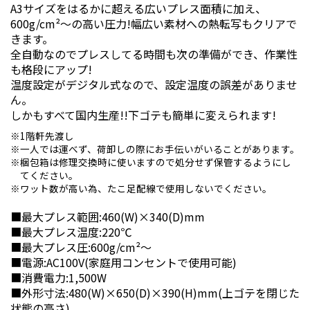
A3サイズをはるかに超える広いプレス面積に加え、
600g/cm²～の高い圧力!幅広い素材への熱転写もクリアで
きます。
全自動なのでプレスしてる時間も次の準備ができ、作業性
も格段にアップ!
温度設定がデジタル式なので、設定温度の誤差がありませ
ん。
しかもすべて国内生産!!下ゴテも簡単に変えられます!
1階軒先渡し
一人では運べず、荷卸しの際にお手伝いがいることがあります。
梱包箱は修理交換時に使いますので処分せず保管するようにし
てください。
ワット数が高い為、たこ足配線で使用しないでください。
■最大プレス範囲:460(W)×340(D)mm
■最大プレス温度:220℃
■最大プレス圧:600g/cm²～
■電源:AC100V(家庭用コンセントで使用可能)
■消費電力:1,500W
■外形寸法:480(W)×650(D)×390(H)mm(上ゴテを閉じた
状態の高さ)