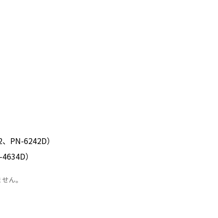
2、PN-6242D）
-4634D）
ません。