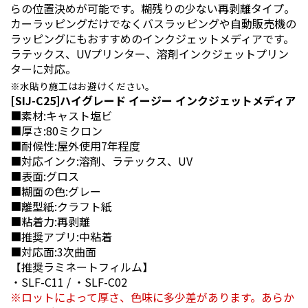
らの位置決めが可能です。糊残りの少ない再剥離タイプ。
カーラッピングだけでなくバスラッピングや自動販売機の
ラッピングにもおすすめのインクジェットメディアです。
ラテックス、UVプリンター、溶剤インクジェットプリン
ターに対応。
水貼り施工はお避けください。
[SIJ-C25]ハイグレード イージー インクジェットメディア
■素材:キャスト塩ビ
■厚さ:80ミクロン
■耐候性:屋外使用7年程度
■対応インク:溶剤、ラテックス、UV
■表面:グロス
■糊面の色:グレー
■離型紙:クラフト紙
■粘着力:再剥離
■推奨アプリ:中粘着
■対応面:3次曲面
【推奨ラミネートフィルム】
・SLF-C11 / ・SLF-C02
ロットによって厚さ、色味に多少差があります。あらか