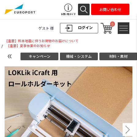
お問い合わせ
お買い物ガイド
0
ログイン
ゲスト 様
【重要】熊本地震に伴うお荷物のお届けについて
/
【重要】夏季休業のお知らせ
キャンペーン
機械・システム
材料・素材